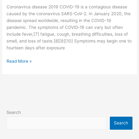
Coronavirus disease 2019 COVID-19 is a contagious disease
caused by the coronavirus SARS-CoV-2. In January 2020, the
disease spread worldwide, resulting in the COVID-19
pandemic. The symptoms of COVID‑19 can vary but often
include fever,[7] fatigue, cough, breathing difficulties, loss of
smell, and loss of taste.[8][9][10] Symptoms may begin one to
fourteen days after exposure
Read More »
Search
Search