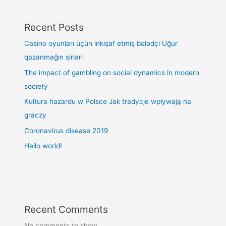
Recent Posts
Casino oyunları üçün inkişaf etmiş bələdçi Uğur
qazanmağın sirləri
The impact of gambling on social dynamics in modern
society
Kultura hazardu w Polsce Jak tradycje wpływają na
graczy
Coronavirus disease 2019
Hello world!
Recent Comments
No comments to show.