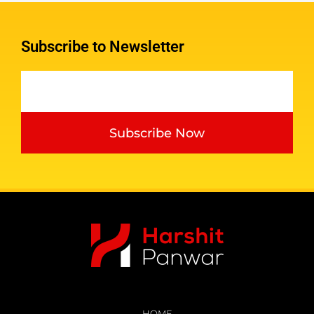
Subscribe to Newsletter
Email
Subscribe Now
HOME