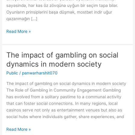
sayəsində, hər kəs öz zövqünə uyğun bir seçim tapa bilər.
Oyunların prinsiplərini başa düşmək, mostbet indir uğur
qazanmağın […]
Read More »
The impact of gambling on social
The
impact
dynamics in modern society
of
Public
/
panwarharshit070
gambling
on
The impact of gambling on social dynamics in modern society
social
The Role of Gambling in Community Engagement Gambling
dynamics
has evolved from a solitary pastime to a communal activity
in
that can foster social connections. In many regions, local
modern
casinos serve not only as entertainment venues but also as
society
social hubs where individuals gather, share experiences, and
Read More »