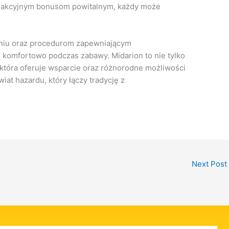
z atrakcyjnym bonusom powitalnym, każdy może
niu oraz procedurom zapewniającym
 komfortowo podczas zabawy. Midarion to nie tylko
 która oferuje wsparcie oraz różnorodne możliwości
wiat hazardu, który łączy tradycję z
Next Post