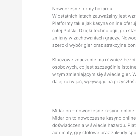
Nowoczesne formy hazardu
W ostatnich latach zauważalny jest wz
Platformy takie jak kasyna online ofer
całej Polski. Dzięki technologii, gra st
zmiany w zachowaniach graczy. Nowocze
szeroki wybór gier oraz atrakcyjne bo
Kluczowe znaczenie ma również bezpi
osobowych, co jest szczególnie istotne
w tym zmieniającym się świecie gier. W
dalej rozwijać, wpływając na przyszłoś
Midarion – nowoczesne kasyno online
Midarion to nowoczesne kasyno online
doświadczenia w świecie hazardu. Plat
automaty, gry stołowe oraz zakłady s